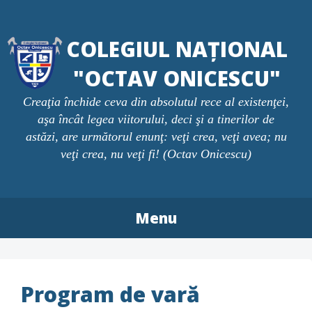
Skip
to
COLEGIUL NAȚIONAL
content
"OCTAV ONICESCU"
Creaţia închide ceva din absolutul rece al existenţei,
aşa încât legea viitorului, deci şi a tinerilor de
astăzi, are următorul enunţ: veţi crea, veţi avea; nu
veţi crea, nu veţi fi! (Octav Onicescu)
Menu
Program de vară