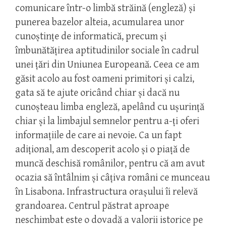
comunicare într-o limbă străină (engleză) şi
punerea bazelor alteia, acumularea unor
cunoştinţe de informatică, precum şi
îmbunătăţirea aptitudinilor sociale în cadrul
unei ţări din Uniunea Europeană. Ceea ce am
găsit acolo au fost oameni primitori şi calzi,
gata să te ajute oricând chiar şi dacă nu
cunoşteau limba engleză, apelând cu uşurinţă
chiar şi la limbajul semnelor pentru a-ţi oferi
informaţiile de care ai nevoie. Ca un fapt
adiţional, am descoperit acolo şi o piaţă de
muncă deschisă românilor, pentru că am avut
ocazia să întâlnim şi câţiva români ce munceau
în Lisabona. Infrastructura oraşului îi relevă
grandoarea. Centrul păstrat aproape
neschimbat este o dovadă a valorii istorice pe