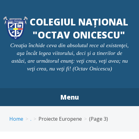
Skip
to
COLEGIUL NAȚIONAL
content
"OCTAV ONICESCU"
Creaţia închide ceva din absolutul rece al existenţei,
aşa încât legea viitorului, deci şi a tinerilor de
astăzi, are următorul enunţ: veţi crea, veţi avea; nu
veţi crea, nu veţi fi! (Octav Onicescu)
Menu
Home
.
Proiecte Europene
(Page 3)