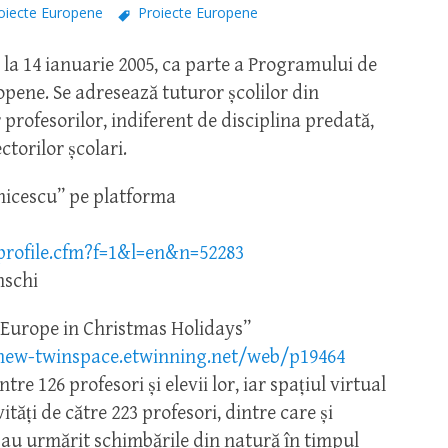
oiecte Europene
Proiecte Europene
la 14 ianuarie 2005, ca parte a Programului de
pene. Se adresează tuturor școlilor din
profesorilor, indiferent de disciplina predată,
ctorilor școlari.
Onicescu” pe platforma
rofile.cfm?f=1&l=en&n=52283
nschi
t Europe in Christmas Holidays”
new-twinspace.etwinning.net/web/p19464
re 126 profesori și elevii lor, iar spațiul virtual
tăți de către 223 profesori, dintre care și
ii au urmărit schimbările din natură în timpul