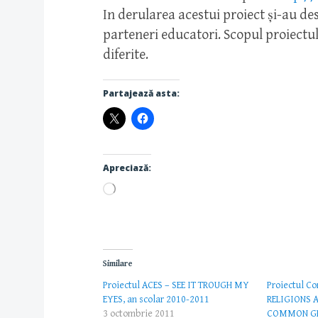
In derularea acestui proiect și-au desf
parteneri educatori. Scopul proiectulu
diferite.
Partajează asta:
Apreciază:
Încarc...
Similare
Proiectul ACES – SEE IT TROUGH MY
Proiectul C
EYES, an scolar 2010-2011
RELIGIONS A
3 octombrie 2011
COMMON G