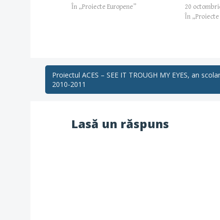
În „Proiecte Europene”
20 octombri
În „Proiect
Post
Proiectul ACES – SEE IT TROUGH MY EYES, an scola
2010-2011
navigation
Lasă un răspuns