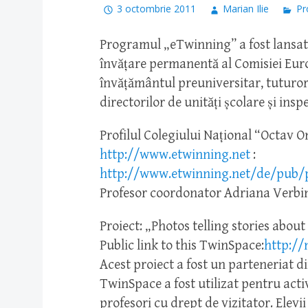
3 octombrie 2011
Marian Ilie
Pr
Programul „eTwinning” a fost lansat 
învățare permanentă al Comisiei Euro
învățământul preuniversitar, tuturor 
directorilor de unități școlare și inspe
Profilul Colegiului Național “Octav 
http://www.etwinning.net
:
http://www.etwinning.net/de/pub/p
Profesor coordonator Adriana Verbi
Proiect: „Photos telling stories abou
Public link to this TwinSpace:
http://
Acest proiect a fost un parteneriat dint
TwinSpace a fost utilizat pentru activi
profesori cu drept de vizitator. Elev