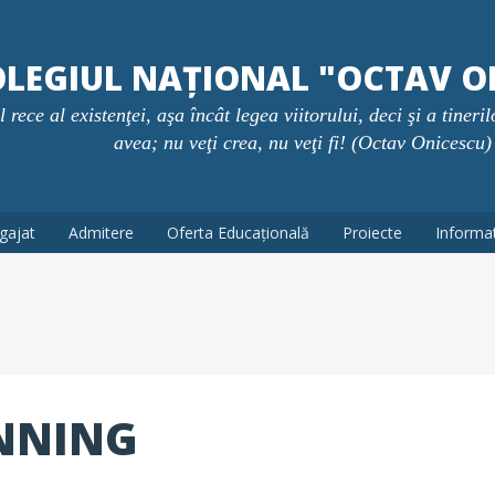
LEGIUL NAȚIONAL "OCTAV O
rece al existenţei, aşa încât legea viitorului, deci şi a tineril
avea; nu veţi crea, nu veţi fi! (Octav Onicescu)
gajat
Admitere
Oferta Educațională
Proiecte
Informati
INNING