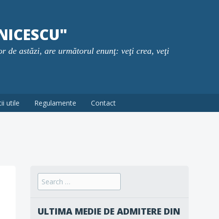
NICESCU"
or de astăzi, are următorul enunţ: veţi crea, veţi
i utile
Regulamente
Contact
Search
for:
ULTIMA MEDIE DE ADMITERE DIN