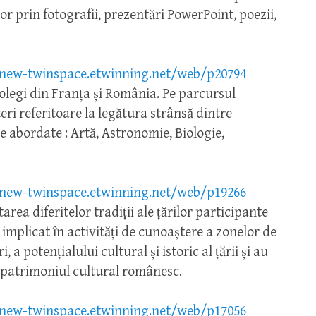
or prin fotografii, prezentări PowerPoint, poezii,
/new-twinspace.etwinning.net/web/p20794
colegi din Franța și România. Pe parcursul
teri referitoare la legătura strânsă dintre
le abordate : Artă, Astronomie, Biologie,
/new-twinspace.etwinning.net/web/p19266
rea diferitelor tradiții ale țărilor participante
 implicat în activităţi de cunoaştere a zonelor de
ri, a potenţialului cultural şi istoric al ţării şi au
 patrimoniul cultural românesc.
/new-twinspace.etwinning.net/web/p17056