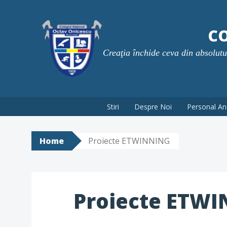
Skip
to
CO
content
Creaţia închide ceva din absolutul 
Stiri
Despre Noi
Personal An
Home
Proiecte ETWINNING
Proiecte ETW