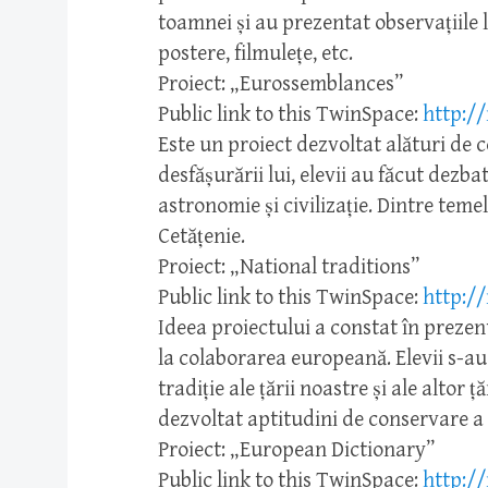
toamnei și au prezentat observațiile l
postere, filmulețe, etc.
Proiect: „Eurossemblances”
Public link to this TwinSpace:
http:/
Este un proiect dezvoltat alături de 
desfășurării lui, elevii au făcut dezba
astronomie și civilizație. Dintre teme
Cetăţenie.
Proiect: „National traditions”
Public link to this TwinSpace:
http:/
Ideea proiectului a constat în prezenta
la colaborarea europeană. Elevii s-au
tradiţie ale ţării noastre și ale altor ță
dezvoltat aptitudini de conservare a
Proiect: „European Dictionary”
Public link to this TwinSpace:
http:/