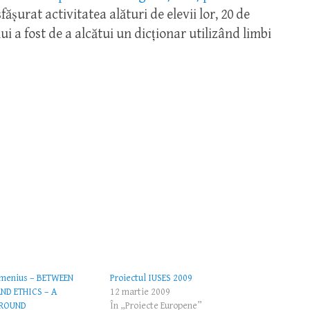
ășurat activitatea alături de elevii lor, 20 de
i a fost de a alcătui un dicționar utilizând limbi
omenius – BETWEEN
Proiectul IUSES 2009
ND ETHICS – A
12 martie 2009
ROUND
În „Proiecte Europene”