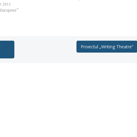
e 2011
e Europene”
r
Proiectul „Writing Theatre”