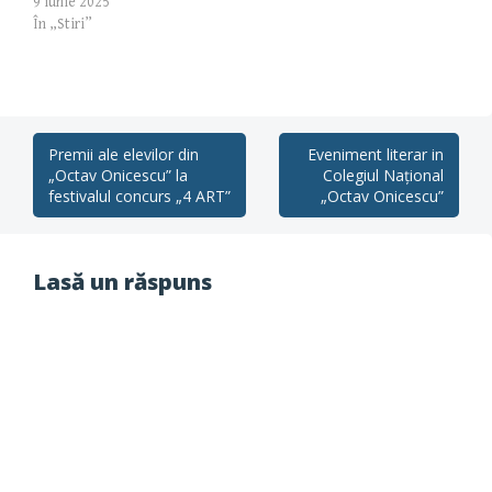
9 iunie 2025
În „Stiri”
Post
Premii ale elevilor din
Eveniment literar in
„Octav Onicescu” la
Colegiul Național
navigation
festivalul concurs „4 ART”
„Octav Onicescu”
Lasă un răspuns