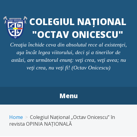
Skip
to
COLEGIUL NAȚIONAL
content
"OCTAV ONICESCU"
Creaţia închide ceva din absolutul rece al existenţei,
aşa încât legea viitorului, deci şi a tinerilor de
astăzi, are următorul enunţ: veţi crea, veţi avea; nu
veţi crea, nu veţi fi! (Octav Onicescu)
Menu
Home
Colegiul Național „Octav Onicescu” în
revista OPINIA NAȚIONALĂ