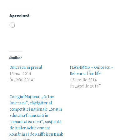
Apreciază:
Încarc...
Similare
Onicescu in presa!
FLASHMOB – Onicescu –
15 mai 2014
Rehearsal for life!
În „Mai 2014”
13 aprilie 2014
În „Aprilie 2014”
Colegiul Național „Octav
Onicescu”, câștigător al
competiției naționale „Susțin
educația financiară în
comunitatea mea”, susținută
de Junior Achievement
România și de Raiffeisen Bank