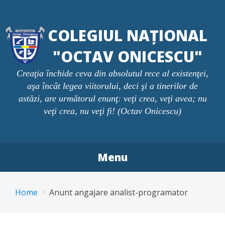
Skip
to
COLEGIUL NAȚIONAL
content
"OCTAV ONICESCU"
Creaţia închide ceva din absolutul rece al existenţei,
aşa încât legea viitorului, deci şi a tinerilor de
astăzi, are următorul enunţ: veţi crea, veţi avea; nu
veţi crea, nu veţi fi! (Octav Onicescu)
Menu
Home
Anunt angajare analist-programator