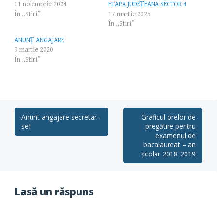
11 noiembrie 2024
ETAPA JUDEŢEANA SECTOR 4
În „Stiri”
17 martie 2025
În „Stiri”
ANUNȚ ANGAJARE
9 martie 2020
În „Stiri”
Post
Anunt angajare secretar-
Graficul orelor de
sef
pregătire pentru
navigation
examenul de
bacalaureat – an
școlar 2018-2019
Lasă un răspuns