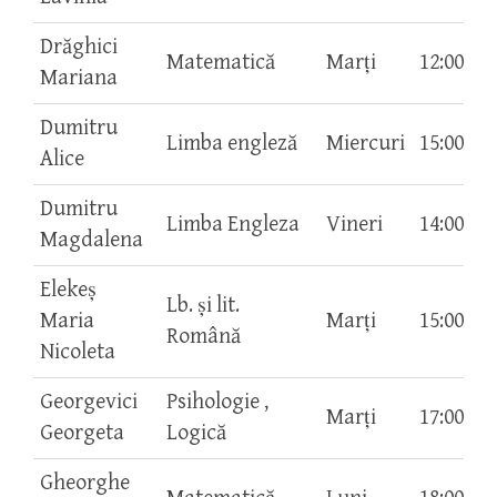
Drăghici
Matematică
Marți
12:00-13
Mariana
Dumitru
Limba engleză
Miercuri
15:00-16
Alice
Dumitru
Limba Engleza
Vineri
14:00-15
Magdalena
Elekeş
Lb. și lit.
Maria
Marți
15:00-16
Română
Nicoleta
Georgevici
Psihologie ,
Marți
17:00-18
Georgeta
Logică
Gheorghe