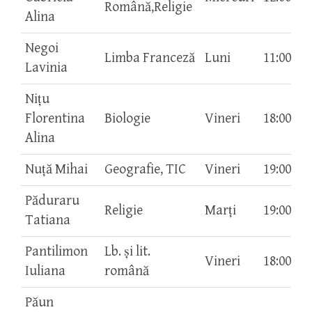
Română,Religie
Alina
Negoi
Limba Franceză
Luni
11:00-12
Lavinia
Nițu
Florentina
Biologie
Vineri
18:00-19
Alina
Nuță Mihai
Geografie, TIC
Vineri
19:00-20
Păduraru
Religie
Marți
19:00-20
Tatiana
Pantilimon
Lb. și lit.
Vineri
18:00-19
Iuliana
română
Păun