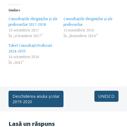
Similare
Consultațiile diriginților și ale
Consultațiile diriginților și ale
profesorilor 2017-2018
profesorilor
10 octombrie 2017
15 noiembrie 2016
În „Octombrie 2017”
În „Noiembrie 2016”
Tabel Consultații Profesori
2024-2025
16 octombrie 2024
În „Stiri”
Post
Deschiderea anului școlar
UNESCO
2019-2020
navigation
Lasă un răspuns