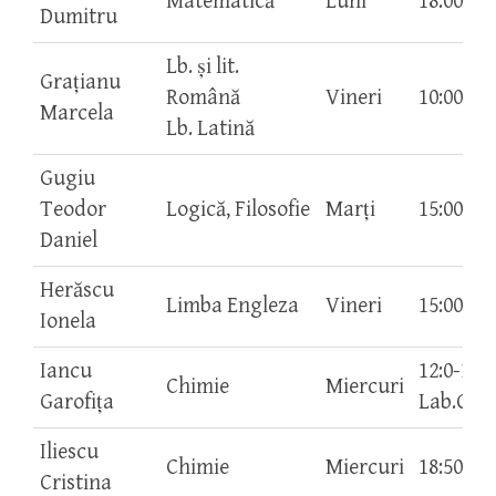
Matematică
Luni
18:00-19
Dumitru
Lb. și lit.
Grațianu
Română
Vineri
10:00-12
Marcela
Lb. Latină
Gugiu
Teodor
Logică, Filosofie
Marți
15:00-16
Daniel
Herăscu
Limba Engleza
Vineri
15:00-16
Ionela
Iancu
12:0-13:
Chimie
Miercuri
Garofița
Lab.Chi
Iliescu
Chimie
Miercuri
18:50-19
Cristina