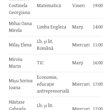
Costinela
Matematică
Vineri
19:00-20
Georgiana
Mihai Oana
Limba Engleza
Marți
14:00-15
Mirela
Lb. și lit.
Milaș Elena
Miercuri
11:00-12
Română
Miroiu
TIC
Marți
16:00-17
Marin
Economie,
Mişu Sorina
educaţie
Miercuri
17:00-18
Ioana
antreprenorială
Năstase
Lb. și lit.
Gabriela
Miercuri
12:00-13