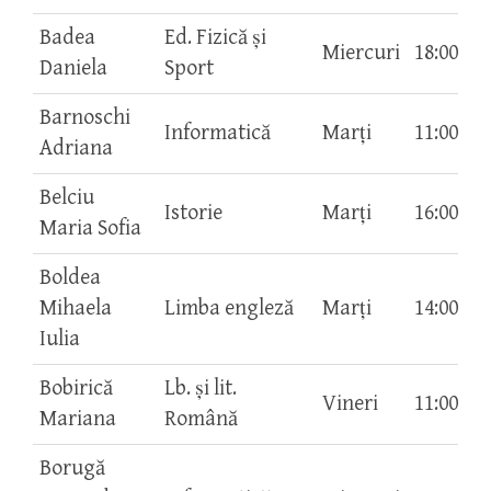
Badea
Ed. Fizică și
Miercuri
18:00-19
Daniela
Sport
Barnoschi
Informatică
Marți
11:00-13
Adriana
Belciu
Istorie
Marți
16:00-17
Maria Sofia
Boldea
Mihaela
Limba engleză
Marți
14:00-15
Iulia
Bobirică
Lb. și lit.
Vineri
11:00-12
Mariana
Română
Borugă