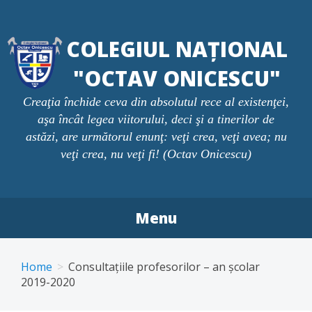
Skip
to
COLEGIUL NAȚIONAL
content
"OCTAV ONICESCU"
Creaţia închide ceva din absolutul rece al existenţei,
aşa încât legea viitorului, deci şi a tinerilor de
astăzi, are următorul enunţ: veţi crea, veţi avea; nu
veţi crea, nu veţi fi! (Octav Onicescu)
Menu
Home
Consultațiile profesorilor – an școlar
2019-2020