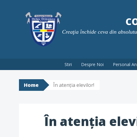
Skip
to
CO
content
Creaţia închide ceva din absolutul 
Stiri
Despre Noi
Personal An
Home
În atenția elevilor!
În atenția elev