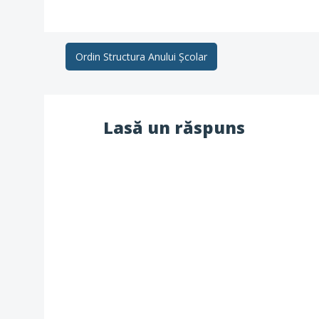
Post
Ordin Structura Anului Școlar
navigation
Lasă un răspuns