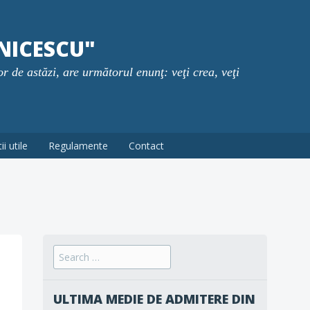
NICESCU"
or de astăzi, are următorul enunţ: veţi crea, veţi
i utile
Regulamente
Contact
Search
for:
ULTIMA MEDIE DE ADMITERE DIN