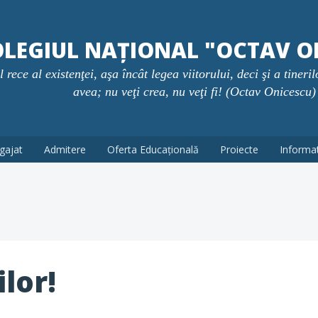
LEGIUL NAȚIONAL "OCTAV O
rece al existenţei, aşa încât legea viitorului, deci şi a tineril
avea; nu veţi crea, nu veţi fi! (Octav Onicescu)
gajat
Admitere
Oferta Educațională
Proiecte
Informati
ilor!