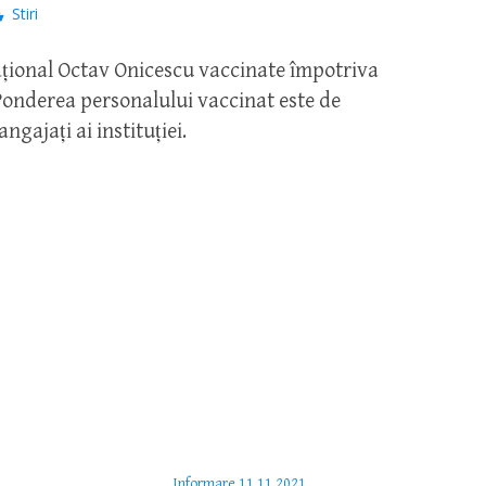
Stiri
țional Octav Onicescu vaccinate împotriva
 Ponderea personalului vaccinat este de
angajați ai instituției.
Informare 11.11.2021