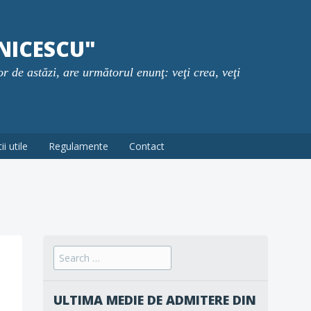
NICESCU"
or de astăzi, are următorul enunţ: veţi crea, veţi
i utile
Regulamente
Contact
Search
for:
ULTIMA MEDIE DE ADMITERE DIN