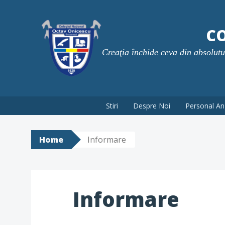
Skip
to
CO
content
Creaţia închide ceva din absolutul 
Stiri
Despre Noi
Personal An
Home
Informare
Informare