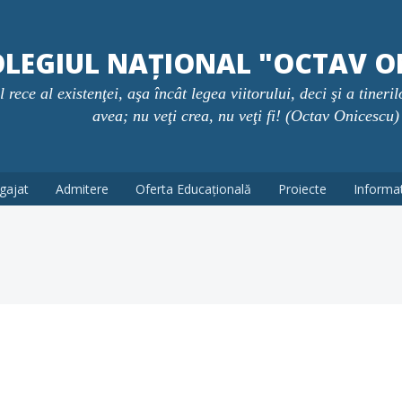
LEGIUL NAȚIONAL "OCTAV O
rece al existenţei, aşa încât legea viitorului, deci şi a tineril
avea; nu veţi crea, nu veţi fi! (Octav Onicescu)
gajat
Admitere
Oferta Educațională
Proiecte
Informati