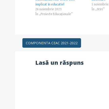
implicat in educatie!
1 noiembrie
26 noiembrie 2023
În „Stiri”
În „Proiecte Educaționale”
Post
COMPONENTA CEAC 2021-2022
navigation
Lasă un răspuns