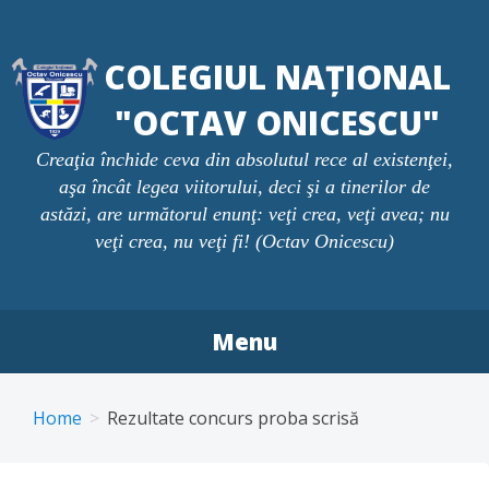
Skip
to
COLEGIUL NAȚIONAL
content
"OCTAV ONICESCU"
Creaţia închide ceva din absolutul rece al existenţei,
aşa încât legea viitorului, deci şi a tinerilor de
astăzi, are următorul enunţ: veţi crea, veţi avea; nu
veţi crea, nu veţi fi! (Octav Onicescu)
Menu
Home
Rezultate concurs proba scrisă