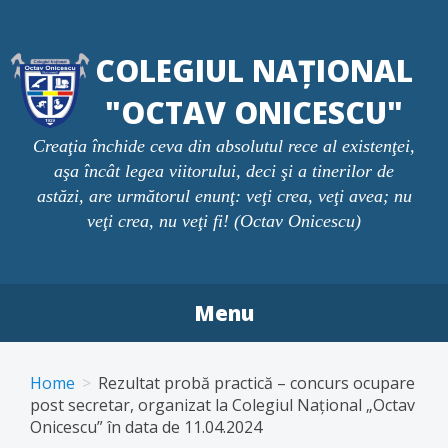
Skip
to
COLEGIUL NAȚIONAL
content
"OCTAV ONICESCU"
Creaţia închide ceva din absolutul rece al existenţei,
aşa încât legea viitorului, deci şi a tinerilor de
astăzi, are următorul enunţ: veţi crea, veţi avea; nu
veţi crea, nu veţi fi! (Octav Onicescu)
Menu
Home
Rezultat probă practică – concurs ocupare
post secretar, organizat la Colegiul Naţional „Octav
Onicescu” în data de 11.04.2024