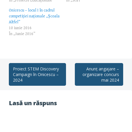
În „Proiecte Educaționale”
În „Stiri”
Onicescu – locul I în cadrul
competiției naționale „Școala
Altfel”
10 iunie 2016
În „Iunie 2016”
Post
Proiect STEM Discovery
Anunț angajare –
Campaign în Onicescu –
organizare concurs
navigation
2024
mai 2024
Lasă un răspuns