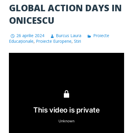
GLOBAL ACTION DAYS IN
ONICESCU
26 aprilie 2024
Burcus Laura
Proiecte
Educaționale
,
Proiecte Europene
,
Stiri