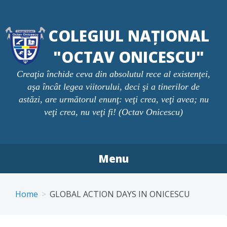
Skip
to
COLEGIUL NAȚIONAL
content
"OCTAV ONICESCU"
Creaţia închide ceva din absolutul rece al existenţei,
aşa încât legea viitorului, deci şi a tinerilor de
astăzi, are următorul enunţ: veţi crea, veţi avea; nu
veţi crea, nu veţi fi! (Octav Onicescu)
Menu
Home
GLOBAL ACTION DAYS IN ONICESCU