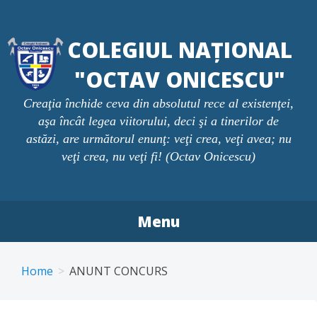
Skip
to
COLEGIUL NAȚIONAL
content
"OCTAV ONICESCU"
Creaţia închide ceva din absolutul rece al existenţei,
aşa încât legea viitorului, deci şi a tinerilor de
astăzi, are următorul enunţ: veţi crea, veţi avea; nu
veţi crea, nu veţi fi! (Octav Onicescu)
Menu
Home
ANUNT CONCURS