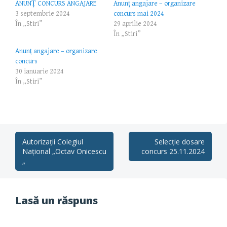
ANUNȚ CONCURS ANGAJARE
Anunț angajare – organizare
3 septembrie 2024
concurs mai 2024
În „Stiri”
29 aprilie 2024
În „Stiri”
Anunț angajare – organizare
concurs
30 ianuarie 2024
În „Stiri”
Post
Autorizații Colegiul
Selecție dosare
Național „Octav Onicescu
concurs 25.11.2024
navigation
„
Lasă un răspuns