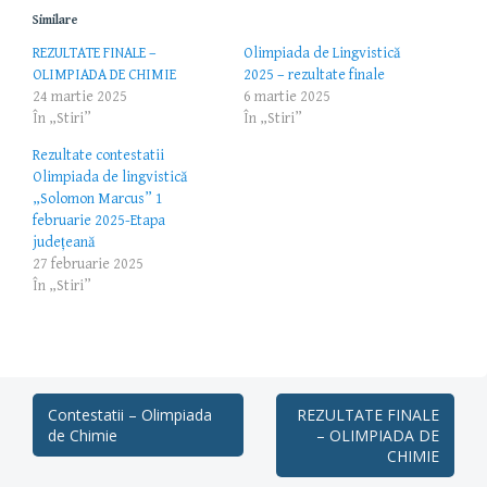
Similare
REZULTATE FINALE –
Olimpiada de Lingvistică
OLIMPIADA DE CHIMIE
2025 – rezultate finale
24 martie 2025
6 martie 2025
În „Stiri”
În „Stiri”
Rezultate contestatii
Olimpiada de lingvistică
„Solomon Marcus” 1
februarie 2025-Etapa
județeană
27 februarie 2025
În „Stiri”
Post
Contestatii – Olimpiada
REZULTATE FINALE
de Chimie
– OLIMPIADA DE
navigation
CHIMIE