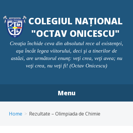
Skip
to
COLEGIUL NAȚIONAL
content
"OCTAV ONICESCU"
Creaţia închide ceva din absolutul rece al existenţei,
aşa încât legea viitorului, deci şi a tinerilor de
astăzi, are următorul enunţ: veţi crea, veţi avea; nu
veţi crea, nu veţi fi! (Octav Onicescu)
Menu
Home
Rezultate – Olimpiada de Chimie