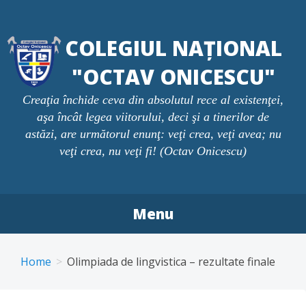
Skip
to
COLEGIUL NAȚIONAL
content
"OCTAV ONICESCU"
Creaţia închide ceva din absolutul rece al existenţei,
aşa încât legea viitorului, deci şi a tinerilor de
astăzi, are următorul enunţ: veţi crea, veţi avea; nu
veţi crea, nu veţi fi! (Octav Onicescu)
Menu
Home
Olimpiada de lingvistica – rezultate finale