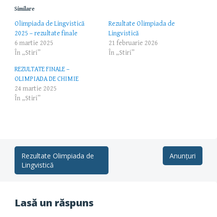
Similare
Olimpiada de Lingvistică
Rezultate Olimpiada de
2025 – rezultate finale
Lingvistică
6 martie 2025
21 februarie 2026
În „Stiri”
În „Stiri”
REZULTATE FINALE –
OLIMPIADA DE CHIMIE
24 martie 2025
În „Stiri”
Post
Rezultate Olimpiada de
Anunțuri
Lingvistică
navigation
Lasă un răspuns