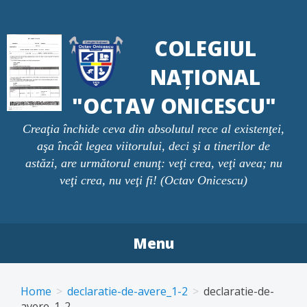
Skip
to
COLEGIUL
content
NAȚIONAL
"OCTAV ONICESCU"
Creaţia închide ceva din absolutul rece al existenţei,
aşa încât legea viitorului, deci şi a tinerilor de
astăzi, are următorul enunţ: veţi crea, veţi avea; nu
veţi crea, nu veţi fi! (Octav Onicescu)
Menu
Home
declaratie-de-avere_1-2
declaratie-de-
avere_1-2