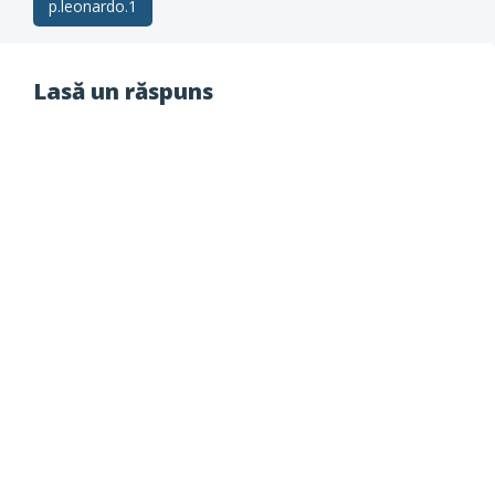
Post
p.leonardo.1
navigation
Lasă un răspuns