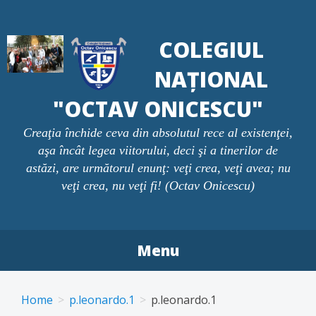
Skip
to
COLEGIUL
content
NAȚIONAL
"OCTAV ONICESCU"
Creaţia închide ceva din absolutul rece al existenţei,
aşa încât legea viitorului, deci şi a tinerilor de
astăzi, are următorul enunţ: veţi crea, veţi avea; nu
veţi crea, nu veţi fi! (Octav Onicescu)
Menu
Home
p.leonardo.1
p.leonardo.1