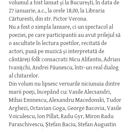
volumul a fost lansat și la București, în data de
27 ianuarie, a.c., la orele 18,00, la Libraria
Cărturesti, din str. Pictor Verona.
Nu a fost o simpla lansare, ci un spectacol al
poeziei, pe care participantii au avut prilejul să
o ascultate în lectura poetilor, recitată de
actori, pusă pe muzică și interpretată de
cântăreți folk consacrati: Nicu Alifantis, Adrian
Ivanițchi, Andrei Păunescu, într-un real dialog
al chitarelor.
Din volum nu lipsesc versurile niciunuia dintre
marii poeți, începând cu: Vasile Alecsandri,
Mihai Eminescu, Alexandru Macedonski, Tudor
Arghezi, Octavian Goga, George Bacovia, Vasile
Voiculescu, Ion Pillat, Radu Gyr, Miron Radu
Paraschivescu, Ștefan Baciu, Stefan Augustin