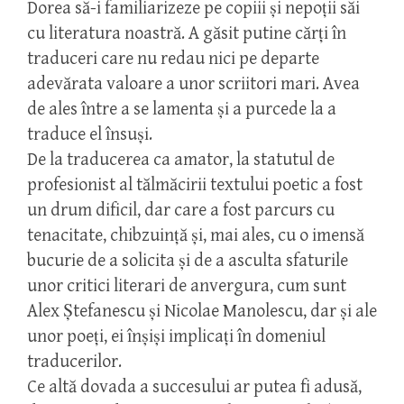
Dorea să-i familiarizeze pe copiii și nepoții săi
cu literatura noastră. A găsit putine cărți în
traduceri care nu redau nici pe departe
adevărata valoare a unor scriitori mari. Avea
de ales între a se lamenta și a purcede la a
traduce el însuși.
De la traducerea ca amator, la statutul de
profesionist al tălmăcirii textului poetic a fost
un drum dificil, dar care a fost parcurs cu
tenacitate, chibzuință și, mai ales, cu o imensă
bucurie de a solicita și de a asculta sfaturile
unor critici literari de anvergura, cum sunt
Alex Ștefanescu și Nicolae Manolescu, dar și ale
unor poeți, ei înșiși implicați în domeniul
traducerilor.
Ce altă dovada a succesului ar putea fi adusă,