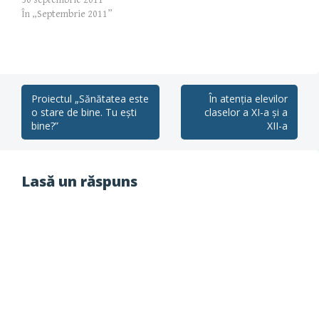
30 septembrie 2011
În „Septembrie 2011”
Post
Proiectul „Sănătatea este
În atenția elevilor
o stare de bine. Tu ești
claselor a XI-a și a
navigation
bine?”
XII-a
Lasă un răspuns