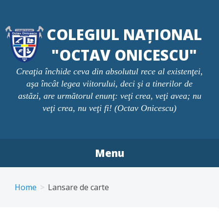
Skip
to
COLEGIUL NAȚIONAL
content
"OCTAV ONICESCU"
Creaţia închide ceva din absolutul rece al existenţei,
aşa încât legea viitorului, deci şi a tinerilor de
astăzi, are următorul enunţ: veţi crea, veţi avea; nu
veţi crea, nu veţi fi! (Octav Onicescu)
Menu
Home
Lansare de carte