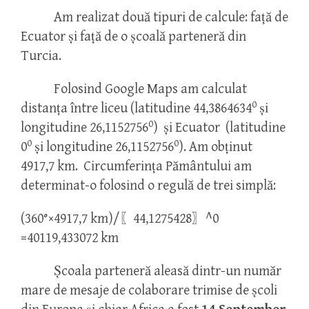
Am realizat două tipuri de calcule: față de
Ecuator și față de o școală parteneră din
Turcia.
Folosind Google Maps am calculat
0
distanța între liceu (latitudine 44,3864634
și
0
longitudine 26,1152756
) și Ecuator (latitudine
0
0
0
și longitudine 26,1152756
). Am obținut
4917,7 km. Circumferința Pământului am
determinat-o folosind o regulă de trei simplă:
(360°×4917,7 km)/〖44,1275428〗^0
=40119,433072 km
Școala parteneră aleasă dintr-un număr
mare de mesaje de colaborare trimise de școli