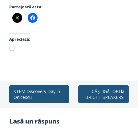
Partajează asta:
Apreciază:
Încarc...
Post
STEM Discovery Day în
CÂȘTIGĂTORI la
Onicescu
BRIGHT SPEAKERS!
navigation
Lasă un răspuns