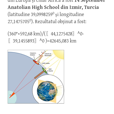
din Europa și chiar Africa a fost
14 September
Anatolian High School din Izmir, Turcia
0
(latitudine 39,0998259
și longitudine
0
27,1475705
). Rezultatul obținut a fost:
(360°×592,68 km)/(〖44,1275428〗^0-
〖39,1455893〗^0 )=42645,083 km