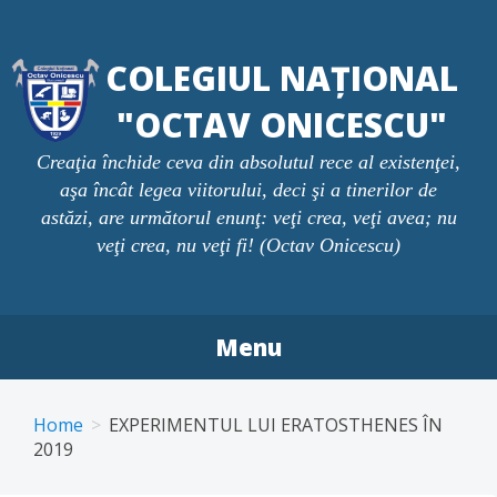
Skip
to
COLEGIUL NAȚIONAL
content
"OCTAV ONICESCU"
Creaţia închide ceva din absolutul rece al existenţei,
aşa încât legea viitorului, deci şi a tinerilor de
astăzi, are următorul enunţ: veţi crea, veţi avea; nu
veţi crea, nu veţi fi! (Octav Onicescu)
Menu
Home
EXPERIMENTUL LUI ERATOSTHENES ÎN
2019