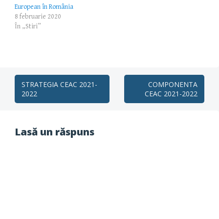
European în România
8 februarie 2020
În „Stiri”
Post
STRATEGIA CEAC 2021-
COMPONENTA
2022
CEAC 2021-2022
navigation
Lasă un răspuns