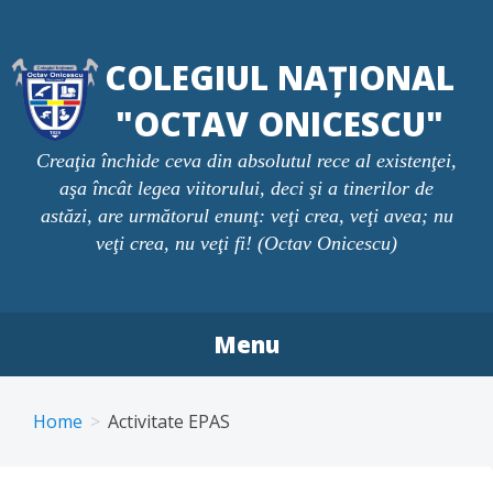
Skip
to
COLEGIUL NAȚIONAL
content
"OCTAV ONICESCU"
Creaţia închide ceva din absolutul rece al existenţei,
aşa încât legea viitorului, deci şi a tinerilor de
astăzi, are următorul enunţ: veţi crea, veţi avea; nu
veţi crea, nu veţi fi! (Octav Onicescu)
Menu
Home
Activitate EPAS