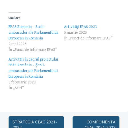
Similare
EPAS Romania – Scoli-
Activități EPAS 2023
ambasador ale Parlamentului
5 martie 2023
European in Romania
În „Punct de informare EPAS”
2 mai 2025
În „Punct de informare EPAS”
Activități în cadrul proiectului
EPAS România – Școli-
ambasador ale Parlamentului
European în România
8 februarie 2020
În „Stiri”
Post
STRATEGIA CEAC 2021-
COMPONENTA
2022
CEAC 2021-2022