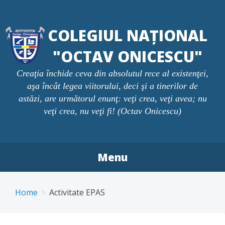
Skip
to
COLEGIUL NAȚIONAL
content
"OCTAV ONICESCU"
Creaţia închide ceva din absolutul rece al existenţei,
aşa încât legea viitorului, deci şi a tinerilor de
astăzi, are următorul enunţ: veţi crea, veţi avea; nu
veţi crea, nu veţi fi! (Octav Onicescu)
Menu
Home
Activitate EPAS