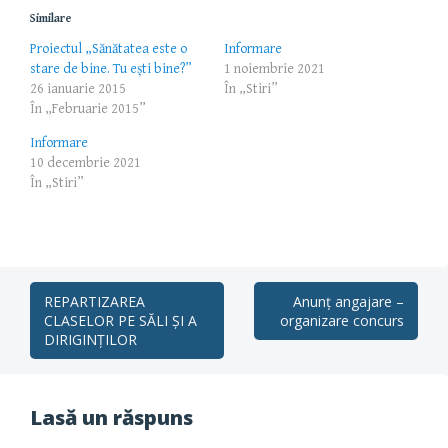
Similare
Proiectul „Sănătatea este o
Informare
stare de bine. Tu ești bine?”
1 noiembrie 2021
26 ianuarie 2015
În „Stiri”
În „Februarie 2015”
Informare
10 decembrie 2021
În „Stiri”
Post
REPARTIZAREA
Anunț angajare –
CLASELOR PE SĂLI ȘI A
organizare concurs
navigation
DIRIGINȚILOR
Lasă un răspuns