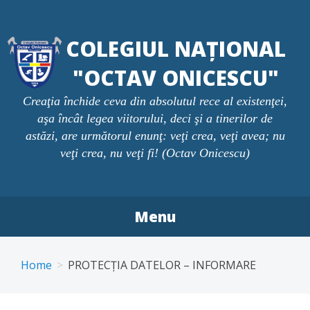
Skip
to
COLEGIUL NAȚIONAL
content
"OCTAV ONICESCU"
Creaţia închide ceva din absolutul rece al existenţei,
aşa încât legea viitorului, deci şi a tinerilor de
astăzi, are următorul enunţ: veţi crea, veţi avea; nu
veţi crea, nu veţi fi! (Octav Onicescu)
Menu
Home
PROTECȚIA DATELOR – INFORMARE