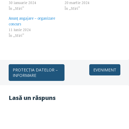
30 ianuarie 2024
20 martie 2024
În „Stiri”
În „Stiri”
Anunț angajare – organizare
concurs
11 iunie 2024
În „Stiri”
Post
PROTECȚIA DATELOR –
EVENIMENT
INFORMARE
navigation
Lasă un răspuns