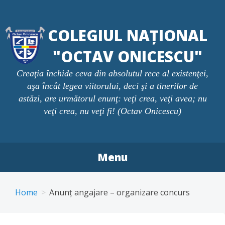
Skip
to
COLEGIUL NAȚIONAL
content
"OCTAV ONICESCU"
Creaţia închide ceva din absolutul rece al existenţei,
aşa încât legea viitorului, deci şi a tinerilor de
astăzi, are următorul enunţ: veţi crea, veţi avea; nu
veţi crea, nu veţi fi! (Octav Onicescu)
Menu
Home
Anunț angajare – organizare concurs