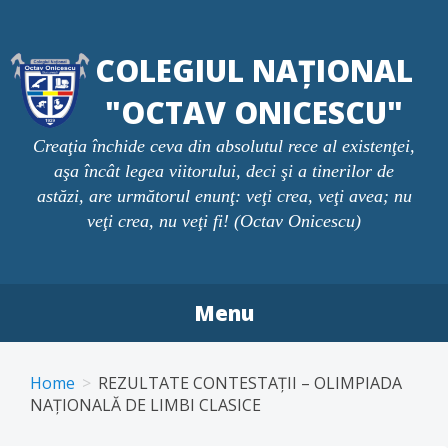
Skip
to
COLEGIUL NAȚIONAL
content
"OCTAV ONICESCU"
Creaţia închide ceva din absolutul rece al existenţei,
aşa încât legea viitorului, deci şi a tinerilor de
astăzi, are următorul enunţ: veţi crea, veţi avea; nu
veţi crea, nu veţi fi! (Octav Onicescu)
Menu
Home
REZULTATE CONTESTAȚII – OLIMPIADA
NAȚIONALĂ DE LIMBI CLASICE