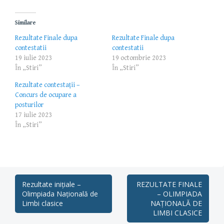
Similare
Rezultate Finale dupa
Rezultate Finale dupa
contestatii
contestatii
19 iulie 2023
19 octombrie 2023
În „Stiri”
În „Stiri”
Rezultate contestații –
Concurs de ocupare a
posturilor
17 iulie 2023
În „Stiri”
Post
Rezultate inițiale –
REZULTATE FINALE
Olimpiada Națională de
– OLIMPIADA
navigation
Limbi clasice
NAȚIONALĂ DE
LIMBI CLASICE